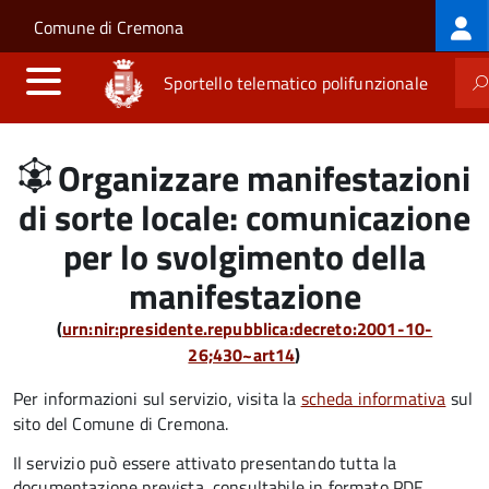
Log
Salta al contenuto principale
Skip to site navigation
Comune di Cremona
me
Sportello telematico polifunzionale
Organizzare manifestazioni
di sorte locale: comunicazione
per lo svolgimento della
manifestazione
(
urn:nir:presidente.repubblica:decreto:2001-10-
26;430~art14
)
Per informazioni sul servizio, visita la
scheda informativa
sul
sito del Comune di Cremona.
Il servizio può essere attivato presentando tutta la
documentazione prevista, consultabile in formato PDF.