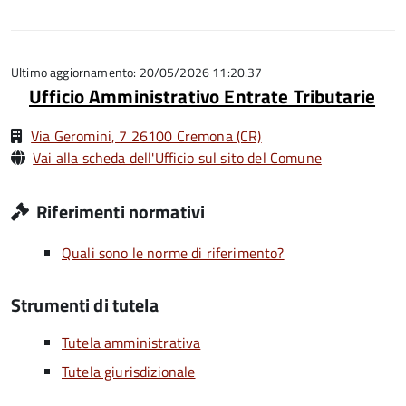
1
5
su
stelle
5
su
5
Ultimo aggiornamento: 20/05/2026 11:20.37
Ufficio Amministrativo Entrate Tributarie
Via Geromini, 7 26100 Cremona (CR)
Vai alla scheda dell'Ufficio sul sito del Comune
Riferimenti normativi
Quali sono le norme di riferimento?
Strumenti di tutela
Tutela amministrativa
Tutela giurisdizionale