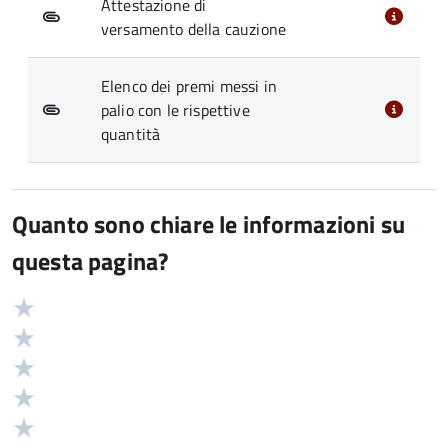
Attestazione di
versamento della cauzione
Elenco dei premi messi in
palio con le rispettive
quantità
Quanto sono chiare le informazioni su
questa pagina?
Valuta
Valutazione
5
Valuta
stelle
4
Valuta
su
stelle
3
Valuta
5
su
stelle
2
Valuta
5
su
stelle