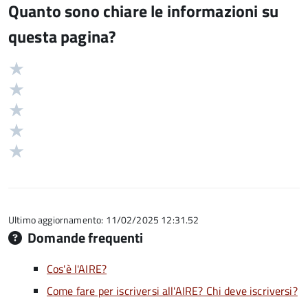
Quanto sono chiare le informazioni su
questa pagina?
Valuta
Valutazione
5
Valuta
stelle
4
Valuta
su
stelle
3
Valuta
5
su
stelle
2
Valuta
5
su
stelle
1
5
su
stelle
5
su
5
Ultimo aggiornamento: 11/02/2025 12:31.52
Domande frequenti
Cos'è l'AIRE?
Come fare per iscriversi all'AIRE? Chi deve iscriversi?