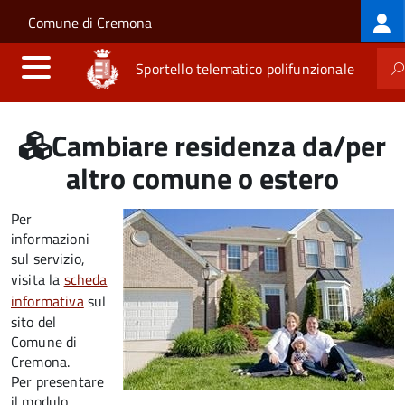
Log
Salta al contenuto principale
Skip to site navigation
Comune di Cremona
me
Sportello telematico polifunzionale
Cambiare residenza da/per
altro comune o estero
Per
informazioni
sul servizio,
visita la
scheda
informativa
sul
sito del
Comune di
Cremona.
Per presentare
il modulo