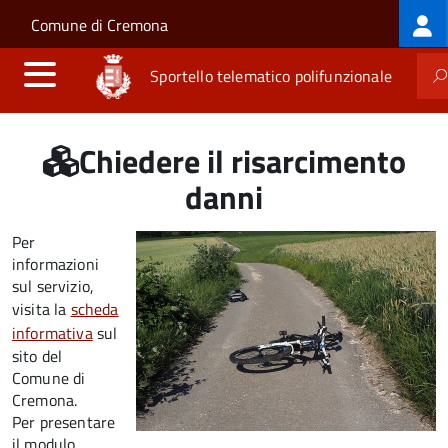
Log
Salta al contenuto principale
Skip to site navigation
Comune di Cremona
me
Sportello telematico polifunzionale
Chiedere il risarcimento
danni
Per
informazioni
sul servizio,
visita la
scheda
informativa
sul
sito del
Comune di
Cremona.
Per presentare
il modulo