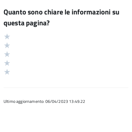
Quanto sono chiare le informazioni su
questa pagina?
Valuta
Valutazione
5
Valuta
stelle
4
Valuta
su
stelle
3
Valuta
5
su
stelle
2
Valuta
5
su
stelle
1
5
su
stelle
5
su
5
Ultimo aggiornamento: 06/04/2023 13:49.22