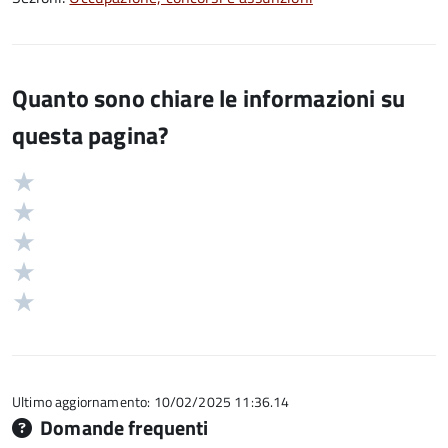
Quanto sono chiare le informazioni su
questa pagina?
Valuta
Valutazione
5
Valuta
stelle
4
Valuta
su
stelle
3
Valuta
5
su
stelle
2
Valuta
5
su
stelle
1
5
su
stelle
5
su
5
Ultimo aggiornamento: 10/02/2025 11:36.14
Domande frequenti