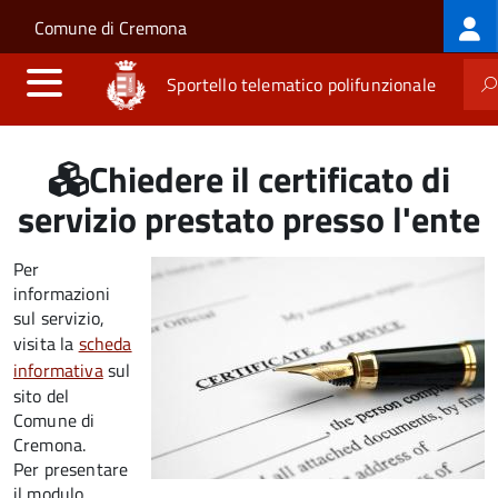
Log
Salta al contenuto principale
Skip to site navigation
Comune di Cremona
me
Sportello telematico polifunzionale
Chiedere il certificato di
servizio prestato presso l'ente
Per
informazioni
sul servizio,
visita la
scheda
informativa
sul
sito del
Comune di
Cremona.
Per presentare
il modulo