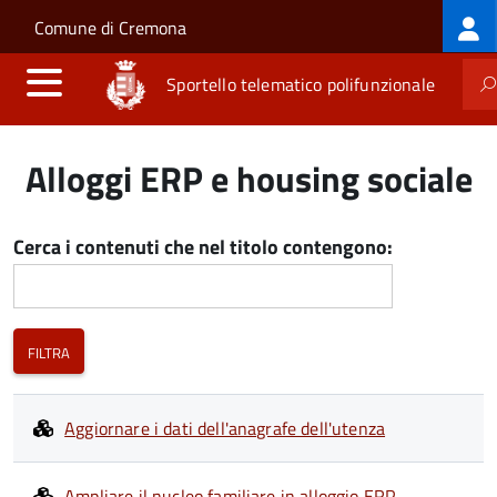
Log
Salta al contenuto principale
Skip to site navigation
Comune di Cremona
me
Sportello telematico polifunzionale
Alloggi ERP e housing sociale
Cerca i contenuti che nel titolo contengono:
Aggiornare i dati dell'anagrafe dell'utenza
Ampliare il nucleo familiare in alloggio ERP