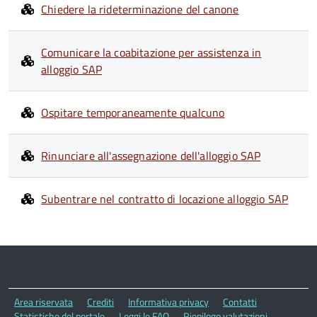
Chiedere la rideterminazione del canone
Comunicare la coabitazione per assistenza in
alloggio SAP
Ospitare temporaneamente qualcuno
Rinunciare all'assegnazione dell'alloggio SAP
Subentrare nel contratto di locazione alloggio SAP
Area riservata
Crediti
Informativa privacy
Contatti
Statistiche del portale
Leggi le FAQ
Riepilogo valutazioni