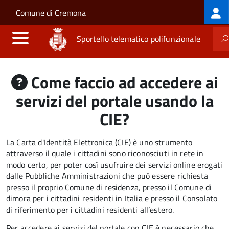
Log
Salta al contenuto principale
Skip to site navigation
Comune di Cremona
me
Sportello telematico polifunzionale
Come faccio ad accedere ai
servizi del portale usando la
CIE?
La Carta d'Identità Elettronica (CIE) è uno strumento
attraverso il quale i cittadini sono riconosciuti in rete in
modo certo, per poter così usufruire dei servizi online erogati
dalle Pubbliche Amministrazioni che può essere
richiesta
presso il proprio Comune di residenza, presso il Comune di
dimora per i cittadini residenti in Italia e presso il Consolato
di riferimento per i cittadini residenti all’estero.
Per accedere ai servizi del portale con CIE è necessario che